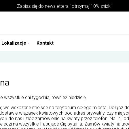
Zapisz się do
newslettera
i otrzymaj 10% zniżki!
Lokalizacje
Kontakt
zna
wszystkie dni tygodnia, również niedzielę.
ę we wskazane miejsce na terytorium całego miasta. Dołącz do
 dostawie wiązanek kwiatowych pod adres prywatny, czy miejsc
oń do nas i złóż zamówienie na kwiaty przez telefon. Na linii o
iedzi na wszystkie frapujące Cię pytania. Zamów kwiaty na urod