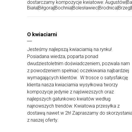
dostarczamy kompozycje kwiatowe:
Augustów
|
Ba
Biała
|
Biłgoraj
|
Bochnia
|
Bolesławiec
|
Brodnica
|
Brzeg
|
O kwiaciarni
Jesteśmy najlepszą kwiaciarnią na rynku!
Posiadana wiedza, poparta ponad
dwudziestoletnim doświadczeniem, pozwala nam
z powodzeniem spełniać oczekiwania najbardziej
wymagających klientów. W trosce o satysfakcję
klienta nasza kwiaciarnia wysyłkowa tworzy
kompozycje jedynie z najświeższych oraz
najlepszych gatunkowo kwiatów według
najnowszych trendów. Kwiatowa przesyłka z
dostawą nawet w 2h! Zapraszamy do skorzystani
z naszej oferty.