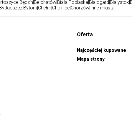
rtoszyce
|
Będzin
|
Bełchatów
|
Biała Podlaska
|
Białogard
|
Białystok
|
Bydgoszcz
|
Bytom
|
Chełm
|
Chojnice
|
Chorzów
|
Inne miasta
Oferta
Najczęściej kupowane
Mapa strony
a