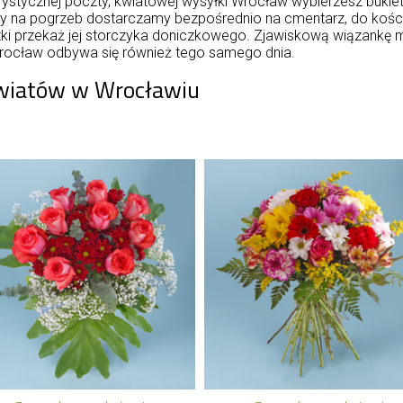
rystycznej poczty, kwiatowej wysyłki Wrocław wybierzesz bukiet
 na pogrzeb dostarczamy bezpośrednio na cmentarz, do kościoła
atki przekaż jej storczyka doniczkowego. Zjawiskową wiązankę 
 Wrocław odbywa się również tego samego dnia.
kwiatów w Wrocławiu