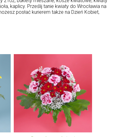
y z róż, bukiety mieszane, kosze kwiatowe, kwiaty
, kaplicy. Prześlij tanie kwiaty do Wrocławia na
możesz posłać kurierem także na Dzień Kobiet,