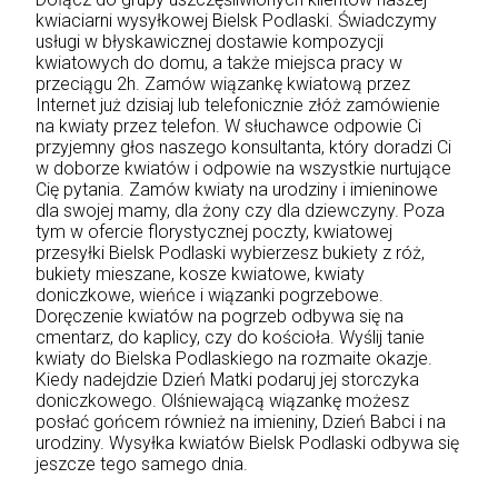
kwiaciarni wysyłkowej Bielsk Podlaski. Świadczymy
usługi w błyskawicznej dostawie kompozycji
kwiatowych do domu, a także miejsca pracy w
przeciągu 2h. Zamów wiązankę kwiatową przez
Internet już dzisiaj lub telefonicznie złóż zamówienie
na kwiaty przez telefon. W słuchawce odpowie Ci
przyjemny głos naszego konsultanta, który doradzi Ci
w doborze kwiatów i odpowie na wszystkie nurtujące
Cię pytania. Zamów kwiaty na urodziny i imieninowe
dla swojej mamy, dla żony czy dla dziewczyny. Poza
tym w ofercie florystycznej poczty, kwiatowej
przesyłki Bielsk Podlaski wybierzesz bukiety z róż,
bukiety mieszane, kosze kwiatowe, kwiaty
doniczkowe, wieńce i wiązanki pogrzebowe.
Doręczenie kwiatów na pogrzeb odbywa się na
cmentarz, do kaplicy, czy do kościoła. Wyślij tanie
kwiaty do Bielska Podlaskiego na rozmaite okazje.
Kiedy nadejdzie Dzień Matki podaruj jej storczyka
doniczkowego. Olśniewającą wiązankę możesz
posłać gońcem również na imieniny, Dzień Babci i na
urodziny. Wysyłka kwiatów Bielsk Podlaski odbywa się
jeszcze tego samego dnia.