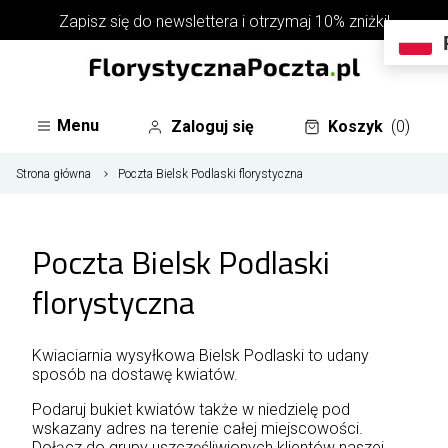
Zapisz się do
newslettera
i otrzymaj 10% zniżki!
Menu
Zaloguj się
Koszyk
(0)
Strona główna
Poczta Bielsk Podlaski florystyczna
Poczta Bielsk Podlaski
florystyczna
Kwiaciarnia wysyłkowa Bielsk Podlaski to udany
sposób na dostawę kwiatów.
Podaruj bukiet kwiatów także w niedzielę pod
wskazany adres na terenie całej miejscowości.
Dołącz do grupy uszczęśliwionych klientów naszej