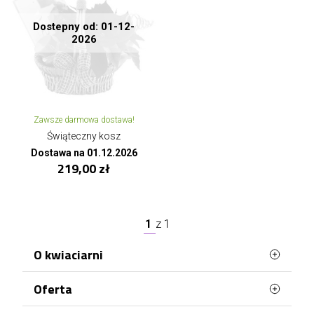
Dostepny od: 01-12-
2026
Zawsze darmowa dostawa!
Świąteczny kosz
Dostawa na 01.12.2026
219,00 zł
1
z
1
O kwiaciarni
Oferta
Jesteśmy najlepszą kwiaciarnią na rynku!
Posiadana wiedza, poparta ponad