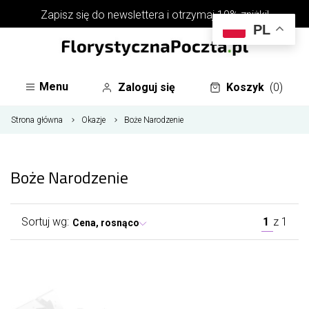
Zapisz się do
newslettera
i otrzymaj 10% zniżki!
PL
Menu
Zaloguj się
Koszyk
(0)
Strona główna
Okazje
Boże Narodzenie
Boże Narodzenie
Sortuj wg:
1
z
1
Cena, rosnąco