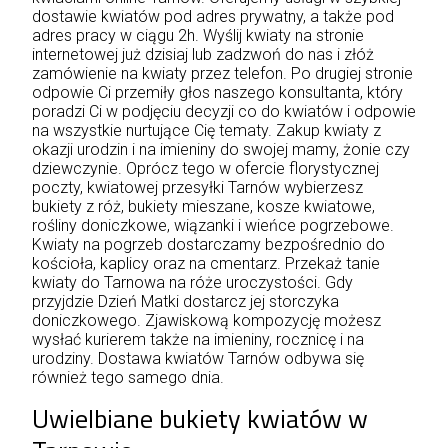
dostawie kwiatów pod adres prywatny, a także pod
adres pracy w ciągu 2h. Wyślij kwiaty na stronie
internetowej już dzisiaj lub zadzwoń do nas i złóż
zamówienie na kwiaty przez telefon. Po drugiej stronie
odpowie Ci przemiły głos naszego konsultanta, który
poradzi Ci w podjęciu decyzji co do kwiatów i odpowie
na wszystkie nurtujące Cię tematy. Zakup kwiaty z
okazji urodzin i na imieniny do swojej mamy, żonie czy
dziewczynie. Oprócz tego w ofercie florystycznej
poczty, kwiatowej przesyłki Tarnów wybierzesz
bukiety z róż, bukiety mieszane, kosze kwiatowe,
rośliny doniczkowe, wiązanki i wieńce pogrzebowe.
Kwiaty na pogrzeb dostarczamy bezpośrednio do
kościoła, kaplicy oraz na cmentarz. Przekaż tanie
kwiaty do Tarnowa na róże uroczystości. Gdy
przyjdzie Dzień Matki dostarcz jej storczyka
doniczkowego. Zjawiskową kompozycję możesz
wysłać kurierem także na imieniny, rocznicę i na
urodziny. Dostawa kwiatów Tarnów odbywa się
również tego samego dnia.
Uwielbiane bukiety kwiatów w