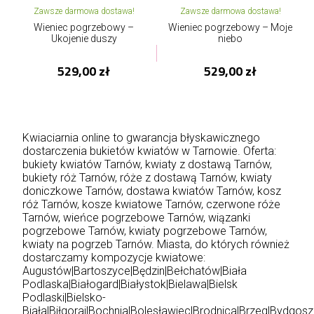
Zawsze darmowa dostawa!
Zawsze darmowa dostawa!
Wieniec pogrzebowy –
Wieniec pogrzebowy – Moje
Ukojenie duszy
niebo
529,00 zł
529,00 zł
Kwiaciarnia online to gwarancja błyskawicznego
dostarczenia bukietów kwiatów w Tarnowie. Oferta:
bukiety kwiatów Tarnów, kwiaty z dostawą Tarnów,
bukiety róż Tarnów, róże z dostawą Tarnów, kwiaty
doniczkowe Tarnów, dostawa kwiatów Tarnów, kosz
róż Tarnów, kosze kwiatowe Tarnów, czerwone róże
Tarnów, wieńce pogrzebowe Tarnów, wiązanki
pogrzebowe Tarnów, kwiaty pogrzebowe Tarnów,
kwiaty na pogrzeb Tarnów. Miasta, do których również
dostarczamy kompozycje kwiatowe:
Augustów
|
Bartoszyce
|
Będzin
|
Bełchatów
|
Biała
Podlaska
|
Białogard
|
Białystok
|
Bielawa
|
Bielsk
Podlaski
|
Bielsko-
Biała
|
Biłgoraj
|
Bochnia
|
Bolesławiec
|
Brodnica
|
Brzeg
|
Bydgosz