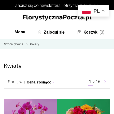
Zapisz się do
newslettera
i otrzymaj 10% zniżki!
PL
Menu
Zaloguj się
Koszyk
(0)
Strona główna
Kwiaty
Kwiaty
Sortuj wg:
1
z
16
Cena, rosnąco