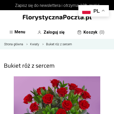
Zapisz się do
newslettera
i otrzymaj 10% zniżki!
PL
Menu
Zaloguj się
Koszyk
(0)
Strona główna
Kwiaty
Bukiet róż z sercem
Bukiet róż z sercem