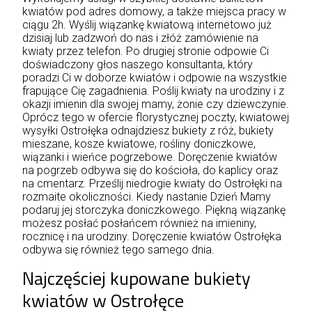
kwiatów pod adres domowy, a także miejsca pracy w
ciągu 2h. Wyślij wiązankę kwiatową internetowo już
dzisiaj lub zadzwoń do nas i złóż zamówienie na
kwiaty przez telefon. Po drugiej stronie odpowie Ci
doświadczony głos naszego konsultanta, który
poradzi Ci w doborze kwiatów i odpowie na wszystkie
frapujące Cię zagadnienia. Poślij kwiaty na urodziny i z
okazji imienin dla swojej mamy, żonie czy dziewczynie.
Oprócz tego w ofercie florystycznej poczty, kwiatowej
wysyłki Ostrołęka odnajdziesz bukiety z róż, bukiety
mieszane, kosze kwiatowe, rośliny doniczkowe,
wiązanki i wieńce pogrzebowe. Doręczenie kwiatów
na pogrzeb odbywa się do kościoła, do kaplicy oraz
na cmentarz. Prześlij niedrogie kwiaty do Ostrołęki na
rozmaite okoliczności. Kiedy nastanie Dzień Mamy
podaruj jej storczyka doniczkowego. Piękną wiązankę
możesz posłać posłańcem również na imieniny,
rocznicę i na urodziny. Doręczenie kwiatów Ostrołęka
odbywa się również tego samego dnia.
Najczęściej kupowane bukiety
kwiatów w Ostrołęce