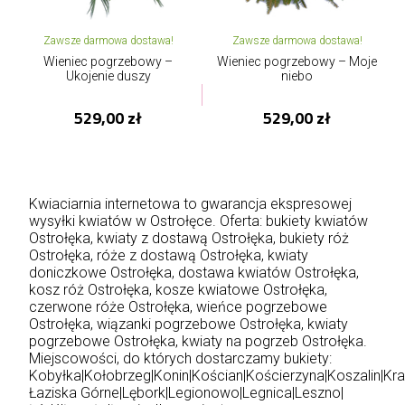
Zawsze darmowa dostawa!
Zawsze darmowa dostawa!
Wieniec pogrzebowy –
Wieniec pogrzebowy – Moje
Ukojenie duszy
niebo
529,00 zł
529,00 zł
Kwiaciarnia internetowa to gwarancja ekspresowej
wysyłki kwiatów w Ostrołęce. Oferta: bukiety kwiatów
Ostrołęka, kwiaty z dostawą Ostrołęka, bukiety róż
Ostrołęka, róże z dostawą Ostrołęka, kwiaty
doniczkowe Ostrołęka, dostawa kwiatów Ostrołęka,
kosz róż Ostrołęka, kosze kwiatowe Ostrołęka,
czerwone róże Ostrołęka, wieńce pogrzebowe
Ostrołęka, wiązanki pogrzebowe Ostrołęka, kwiaty
pogrzebowe Ostrołęka, kwiaty na pogrzeb Ostrołęka.
Miejscowości, do których dostarczamy bukiety:
Kobyłka
|
Kołobrzeg
|
Konin
|
Kościan
|
Kościerzyna
|
Koszalin
|
Kr
Łaziska Górne
|
Lębork
|
Legionowo
|
Legnica
|
Leszno
|