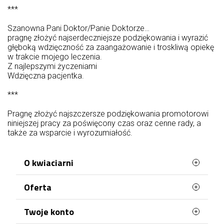
***
Szanowna Pani Doktor/Panie Doktorze…
pragnę złożyć najserdeczniejsze podziękowania i wyrazić
głęboką wdzięczność za zaangażowanie i troskliwą opiekę
w trakcie mojego leczenia.
Z najlepszymi życzeniami
Wdzięczna pacjentka.
***
Pragnę złożyć najszczersze podziękowania promotorowi
niniejszej pracy za poświęcony czas oraz cenne rady, a
także za wsparcie i wyrozumiałość.
O kwiaciarni
Oferta
Jesteśmy najlepszą kwiaciarnią na rynku!
Posiadana wiedza, poparta ponad
dwudziestoletnim doświadczeniem, pozwala nam
Najczęściej kupowane
Twoje konto
z powodzeniem spełniać oczekiwania najbardziej
Mapa strony