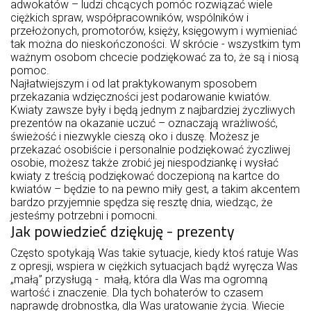
adwokatów – ludzi chcących pomóc rozwiązać wiele
ciężkich spraw, współpracowników, wspólników i
przełożonych, promotorów, księży, księgowym i wymieniać
tak można do nieskończoności. W skrócie - wszystkim tym
ważnym osobom chcecie podziękować za to, że są i niosą
pomoc.
Najłatwiejszym i od lat praktykowanym sposobem
przekazania wdzięczności jest podarowanie kwiatów.
Kwiaty zawsze były i będą jednym z najbardziej życzliwych
prezentów na okazanie uczuć – oznaczają wrażliwość,
świeżość i niezwykle cieszą oko i duszę. Możesz je
przekazać osobiście i personalnie podziękować życzliwej
osobie, możesz także zrobić jej niespodziankę i wysłać
kwiaty z treścią podziękować doczepioną na kartce do
kwiatów – będzie to na pewno miły gest, a takim akcentem
bardzo przyjemnie spędza się resztę dnia, wiedząc, że
jesteśmy potrzebni i pomocni.
Jak powiedzieć dziękuję - prezenty
Często spotykają Was takie sytuacje, kiedy ktoś ratuje Was
z opresji, wspiera w ciężkich sytuacjach bądź wyręcza Was
„małą” przysługą - małą, która dla Was ma ogromną
wartość i znaczenie. Dla tych bohaterów to czasem
naprawdę drobnostka, dla Was uratowanie życia. Wiecie