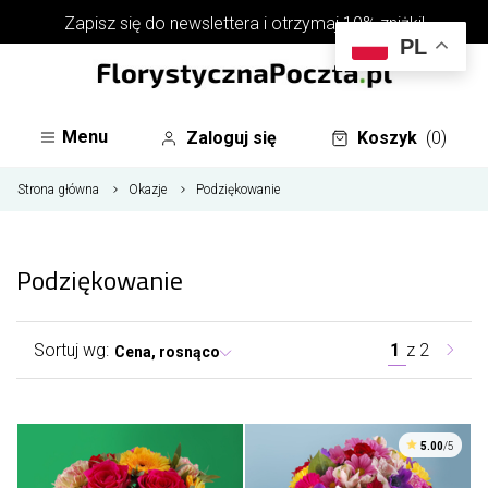
Zapisz się do
newslettera
i otrzymaj 10% zniżki!
PL
Menu
Zaloguj się
Koszyk
(0)
Strona główna
Okazje
Podziękowanie
Podziękowanie
Sortuj wg:
1
z
2
Cena, rosnąco
5.00
/5