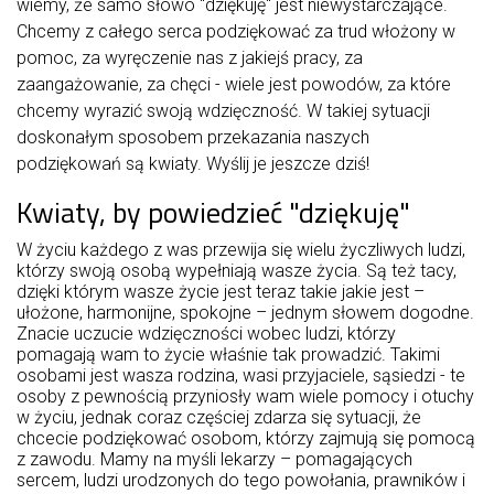
wiemy, że samo słowo "dziękuję" jest niewystarczające.
Chcemy z całego serca podziękować za trud włożony w
pomoc, za wyręczenie nas z jakiejś pracy, za
zaangażowanie, za chęci - wiele jest powodów, za które
chcemy wyrazić swoją wdzięczność. W takiej sytuacji
doskonałym sposobem przekazania naszych
podziękowań są kwiaty. Wyślij je jeszcze dziś!
Kwiaty, by powiedzieć "dziękuję"
W życiu każdego z was przewija się wielu życzliwych ludzi,
którzy swoją osobą wypełniają wasze życia. Są też tacy,
dzięki którym wasze życie jest teraz takie jakie jest –
ułożone, harmonijne, spokojne – jednym słowem dogodne.
Znacie uczucie wdzięczności wobec ludzi, którzy
pomagają wam to życie właśnie tak prowadzić. Takimi
osobami jest wasza rodzina, wasi przyjaciele, sąsiedzi - te
osoby z pewnością przyniosły wam wiele pomocy i otuchy
w życiu, jednak coraz częściej zdarza się sytuacji, że
chcecie podziękować osobom, którzy zajmują się pomocą
z zawodu. Mamy na myśli lekarzy – pomagających
sercem, ludzi urodzonych do tego powołania, prawników i