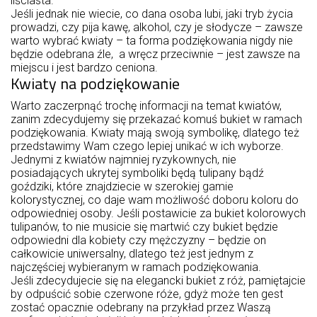
liściasta.
Jeśli jednak nie wiecie, co dana osoba lubi, jaki tryb życia
prowadzi, czy pija kawę, alkohol, czy je słodycze – zawsze
warto wybrać kwiaty – ta forma podziękowania nigdy nie
będzie odebrana źle, a wręcz przeciwnie – jest zawsze na
miejscu i jest bardzo ceniona.
Kwiaty na podziękowanie
Warto zaczerpnąć trochę informacji na temat kwiatów,
zanim zdecydujemy się przekazać komuś bukiet w ramach
podziękowania. Kwiaty mają swoją symbolikę, dlatego też
przedstawimy Wam czego lepiej unikać w ich wyborze.
Jednymi z kwiatów najmniej ryzykownych, nie
posiadających ukrytej symboliki będą tulipany bądź
goździki, które znajdziecie w szerokiej gamie
kolorystycznej, co daje wam możliwość doboru koloru do
odpowiedniej osoby. Jeśli postawicie za bukiet kolorowych
tulipanów, to nie musicie się martwić czy bukiet będzie
odpowiedni dla kobiety czy mężczyzny – będzie on
całkowicie uniwersalny, dlatego też jest jednym z
najczęściej wybieranym w ramach podziękowania.
Jeśli zdecydujecie się na elegancki bukiet z róż, pamiętajcie
by odpuścić sobie czerwone róże, gdyż może ten gest
zostać opacznie odebrany na przykład przez Waszą