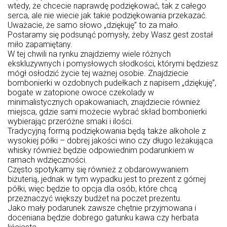
wtedy, że chcecie naprawdę podziękować, tak z całego
serca, ale nie wiecie jak takie podziękowania przekazać.
Uważacie, że samo słowo „dziękuję” to za mało.
Postaramy się podsunąć pomysły, żeby Wasz gest został
miło zapamiętany.
W tej chwili na rynku znajdziemy wiele różnych
ekskluzywnych i pomysłowych słodkości, którymi będziesz
mógł osłodzić życie tej ważnej osobie. Znajdziecie
bombonierki w ozdobnych pudełkach z napisem „dziękuję”,
bogate w zatopione owoce czekolady w
minimalistycznych opakowaniach, znajdziecie również
miejsca, gdzie sami możecie wybrać skład bombonierki
wybierając przeróżne smaki i ilości.
Tradycyjną formą podziękowania będą także alkohole z
wysokiej półki – dobrej jakości wino czy długo leżakująca
whisky również będzie odpowiednim podarunkiem w
ramach wdzięczności.
Często spotykamy się również z obdarowywaniem
biżuterią, jednak w tym wypadku jest to prezent z górnej
półki, więc będzie to opcja dla osób, które chcą
przeznaczyć większy budżet na poczet prezentu.
Jako mały podarunek zawsze chętnie przyjmowana i
doceniana będzie dobrego gatunku kawa czy herbata