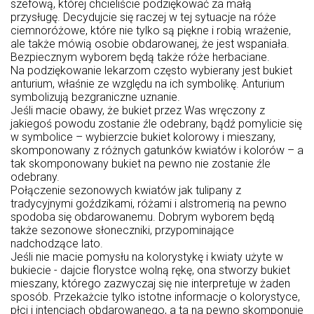
szefową, której chcieliście podziękować za małą
przysługę. Decydujcie się raczej w tej sytuacje na róże
ciemnoróżowe, które nie tylko są piękne i robią wrażenie,
ale także mówią osobie obdarowanej, że jest wspaniała.
Bezpiecznym wyborem będą także róże herbaciane.
Na podziękowanie lekarzom często wybierany jest bukiet
anturium, właśnie ze względu na ich symbolikę. Anturium
symbolizują bezgraniczne uznanie.
Jeśli macie obawy, że bukiet przez Was wręczony z
jakiegoś powodu zostanie źle odebrany, bądź pomylicie się
w symbolice – wybierzcie bukiet kolorowy i mieszany,
skomponowany z różnych gatunków kwiatów i kolorów – a
tak skomponowany bukiet na pewno nie zostanie źle
odebrany.
Połączenie sezonowych kwiatów jak tulipany z
tradycyjnymi goździkami, różami i alstromerią na pewno
spodoba się obdarowanemu. Dobrym wyborem będą
także sezonowe słoneczniki, przypominające
nadchodzące lato.
Jeśli nie macie pomysłu na kolorystykę i kwiaty użyte w
bukiecie - dajcie florystce wolną rękę, ona stworzy bukiet
mieszany, którego zazwyczaj się nie interpretuje w żaden
sposób. Przekażcie tylko istotne informacje o kolorystyce,
płci i intencjach obdarowanego, a ta na pewno skomponuje