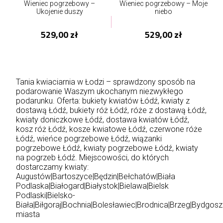
Wieniec pogrzebowy –
Wieniec pogrzebowy – Moje
Ukojenie duszy
niebo
529,00 zł
529,00 zł
Tania kwiaciarnia w Łodzi – sprawdzony sposób na
podarowanie Waszym ukochanym niezwykłego
podarunku. Oferta: bukiety kwiatów Łódź, kwiaty z
dostawą Łódź, bukiety róż Łódź, róże z dostawą Łódź,
kwiaty doniczkowe Łódź, dostawa kwiatów Łódź,
kosz róż Łódź, kosze kwiatowe Łódź, czerwone róże
Łódź, wieńce pogrzebowe Łódź, wiązanki
pogrzebowe Łódź, kwiaty pogrzebowe Łódź, kwiaty
na pogrzeb Łódź. Miejscowości, do których
dostarczamy kwiaty:
Augustów
|
Bartoszyce
|
Będzin
|
Bełchatów
|
Biała
Podlaska
|
Białogard
|
Białystok
|
Bielawa
|
Bielsk
Podlaski
|
Bielsko-
Biała
|
Biłgoraj
|
Bochnia
|
Bolesławiec
|
Brodnica
|
Brzeg
|
Bydgosz
miasta