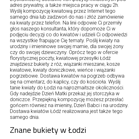
adres prywatny, a także miejsca pracy w ciągu 2h.
Wyślij kompozycję kwiatową przez Internet tego
samego dnia lub zadzwoń do nas i złóż zamówienie
na kwiaty przez telefon. Na linii odpowie Ci przemiły
głos naszego konsultanta, który dopomoże Ci w
podjęciu decyzji co do kwiatów i udzieli Ci odpowiedzi
na wszystkie frapujące Cię tematy. Poślij kwiaty na
urodziny i imieninowe swojej mamie, dla swojej żony
czy do swojej dziewczyny. Oprócz tego w ofercie
florystycznej poczty, kwiatowej przesyłki Łódź
znajdziesz bukiety z róż, wiązanki mieszane, kosze
kwiatowe, kwiaty doniczkowe, wieńce i wiązanki
pogrzebowe. Dostawa kwiatów na pogrzeb odbywa
się na cmentarz, do kaplicy, czy do kościoła. Wyślij
tanie kwiaty do Łodzi na najrozmaitsze okoliczności.
Gdy nadejdzie Dzień Matki przekaż jej storczyka w
doniczce. Przepiękną kompozycję możesz przesłać
gońcem również na imieniny, Dzień Babci i na urodziny.
Dostawa kwiatów Łódź realizowana jest także tego
samego dnia.
Znane bukiety w Łodzi