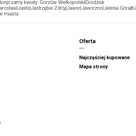
 doręczamy kwiaty:
Gorzów Wielkopolski
|
Grodzisk
arosław
|
Jasło
|
Jastrzębie-Zdrój
|
Jawor
|
Jaworzno
|
Jelenia Góra
|
Ka
ne miasta
Oferta
Najczęściej kupowane
Mapa strony
a