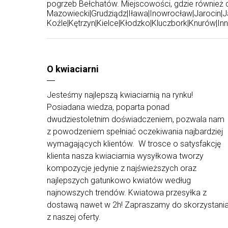
pogrzeb Bełchatów. Miejscowości, gdzie również
Mazowiecki
|
Grudziądz
|
Iława
|
Inowrocław
|
Jarocin
|
J
Koźle
|
Kętrzyn
|
Kielce
|
Kłodzko
|
Kluczbork
|
Knurów
|
In
O kwiaciarni
Jesteśmy najlepszą kwiaciarnią na rynku!
Posiadana wiedza, poparta ponad
dwudziestoletnim doświadczeniem, pozwala nam
z powodzeniem spełniać oczekiwania najbardziej
wymagających klientów. W trosce o satysfakcję
klienta nasza kwiaciarnia wysyłkowa tworzy
kompozycje jedynie z najświeższych oraz
najlepszych gatunkowo kwiatów według
najnowszych trendów. Kwiatowa przesyłka z
dostawą nawet w 2h! Zapraszamy do skorzystani
z naszej oferty.