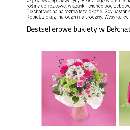
czy do swojej dziewczyny. Prócz tego w ofercie fl
rośliny doniczkowe, wiązanki i wieńce pogrzebow
Bełchatowa na najrozmaitsze okazje. Gdy nastanie
Kobiet, z okazji narodzin i na urodziny. Wysyłka 
Bestsellerowe bukiety w Bełcha