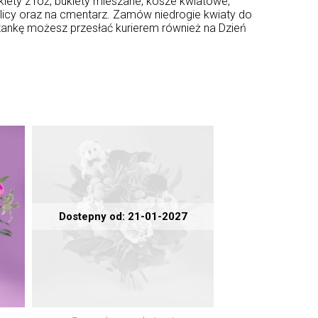
iety z róż, bukiety mieszane, kosze kwiatowe,
licy oraz na cmentarz. Zamów niedrogie kwiaty do
ązankę możesz przesłać kurierem również na Dzień
Dostepny od: 21-01-2027