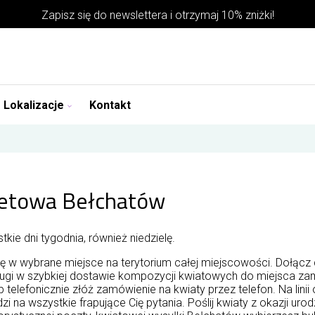
Zapisz się do
newslettera
i otrzymaj 10% zniżki!
Lokalizacje
Kontakt
rnetowa Bełchatów
kie dni tygodnia, również niedzielę.
 w wybrane miejsce na terytorium całej miejscowości. Dołącz 
ugi w szybkiej dostawie kompozycji kwiatowych do miejsca zami
lub telefonicznie złóż zamówienie na kwiaty przez telefon. Na lini
i na wszystkie frapujące Cię pytania. Poślij kwiaty z okazji urod