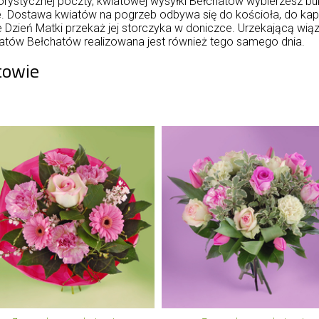
orystycznej poczty, kwiatowej wysyłki Bełchatów wybierzesz buk
e. Dostawa kwiatów na pogrzeb odbywa się do kościoła, do kap
 Dzień Matki przekaż jej storczyka w doniczce. Urzekającą wi
kwiatów Bełchatów realizowana jest również tego samego dnia.
towie