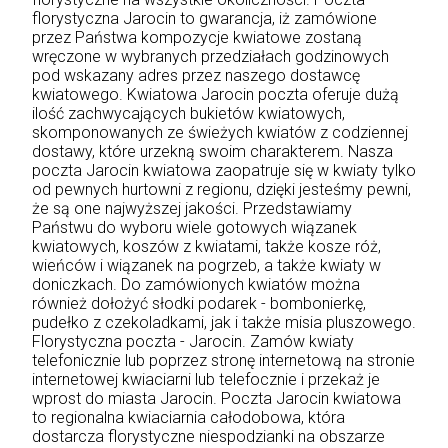
florystyczna Jarocin to gwarancja, iż zamówione
przez Państwa kompozycje kwiatowe zostaną
wręczone w wybranych przedziałach godzinowych
pod wskazany adres przez naszego dostawcę
kwiatowego. Kwiatowa Jarocin poczta oferuje dużą
ilość zachwycających bukietów kwiatowych,
skomponowanych ze świeżych kwiatów z codziennej
dostawy, które urzekną swoim charakterem. Nasza
poczta Jarocin kwiatowa zaopatruje się w kwiaty tylko
od pewnych hurtowni z regionu, dzięki jesteśmy pewni,
że są one najwyższej jakości. Przedstawiamy
Państwu do wyboru wiele gotowych wiązanek
kwiatowych, koszów z kwiatami, także kosze róż,
wieńców i wiązanek na pogrzeb, a także kwiaty w
doniczkach. Do zamówionych kwiatów można
również dołożyć słodki podarek - bombonierkę,
pudełko z czekoladkami, jak i także misia pluszowego.
Florystyczna poczta - Jarocin. Zamów kwiaty
telefonicznie lub poprzez stronę internetową na stronie
internetowej kwiaciarni lub telefocznie i przekaż je
wprost do miasta Jarocin. Poczta Jarocin kwiatowa
to regionalna kwiaciarnia całodobowa, która
dostarcza florystyczne niespodzianki na obszarze