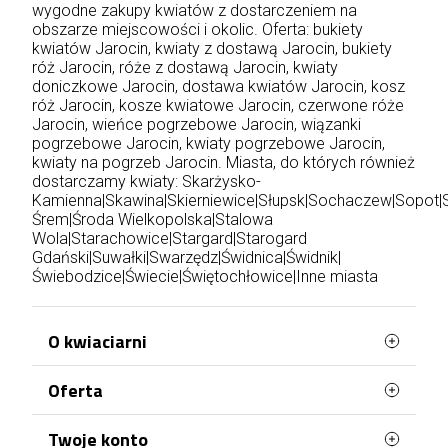
wygodne zakupy kwiatów z dostarczeniem na
obszarze miejscowości i okolic. Oferta: bukiety
kwiatów Jarocin, kwiaty z dostawą Jarocin, bukiety
róż Jarocin, róże z dostawą Jarocin, kwiaty
doniczkowe Jarocin, dostawa kwiatów Jarocin, kosz
róż Jarocin, kosze kwiatowe Jarocin, czerwone róże
Jarocin, wieńce pogrzebowe Jarocin, wiązanki
pogrzebowe Jarocin, kwiaty pogrzebowe Jarocin,
kwiaty na pogrzeb Jarocin. Miasta, do których również
dostarczamy kwiaty:
Skarżysko-
Kamienna
|
Skawina
|
Skierniewice
|
Słupsk
|
Sochaczew
|
Sopot
|
Śrem
|
Środa Wielkopolska
|
Stalowa
Wola
|
Starachowice
|
Stargard
|
Starogard
Gdański
|
Suwałki
|
Swarzędz
|
Świdnica
|
Świdnik
|
Świebodzice
|
Świecie
|
Świętochłowice
|
Inne miasta
O kwiaciarni
Oferta
Jesteśmy najlepszą kwiaciarnią na rynku!
Posiadana wiedza, poparta ponad
dwudziestoletnim doświadczeniem, pozwala nam
Najczęściej kupowane
Twoje konto
z powodzeniem spełniać oczekiwania najbardziej