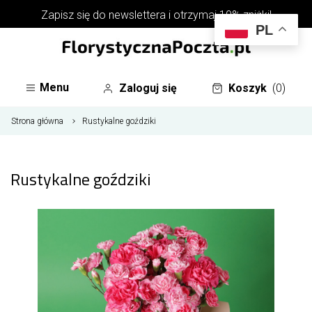
Zapisz się do
newslettera
i otrzymaj 10% zniżki!
PL
Menu
Zaloguj się
Koszyk
(0)
Strona główna
Rustykalne goździki
Rustykalne goździki