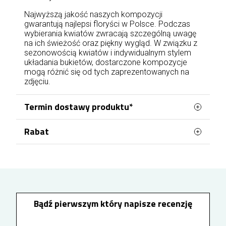
Najwyższą jakość naszych kompozycji
gwarantują najlepsi floryści w Polsce. Podczas
wybierania kwiatów zwracają szczególną uwagę
na ich świeżość oraz piękny wygląd. W związku z
sezonowością kwiatów i indywidualnym stylem
układania bukietów, dostarczone kompozycje
mogą różnić się od tych zaprezentowanych na
zdjęciu.
Termin dostawy produktu*
Rabat
Zamówienie złożone od
poniedziałku do piątku
do godz 17:00, a
w sobotę
do godz 15:00
,
możemy dostarczyć adresatowi jeszcze w tym
Zarejestruj się i zyskaj zniżkę na zamówienia
samym dniu,
najszybciej w 2 godziny
. Płatność
nawet 10%
.
lub dowód wpłaty musimy również otrzymać do
tej godziny. Realizacja zamówień złożonych lub
Jako zarejestrowany Klient uzyskujesz rabat na
opłaconych po tym czasie odbywa się
każde kolejne zamówienie. Jak to działa?
najszybciej w kolejnym dniu.
Bądź pierwszym który napisze recenzję
Wystarczy że zalogujesz się i złożysz
zamówienie. Za każde 100 zł wydane na produkty
Zamówienia z datą realizacji w niedzielę należy
w naszej kwiaciarni Twój rabat zwiększa się o 1%