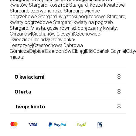
kwiatów Stargard, kosz róż Stargard, kosze kwiatowe
Stargard, czerwone róże Stargard, wieńce
pogrzebowe Stargard, wiązanki pogrzebowe Stargard,
kwiaty pogrzebowe Stargard, kwiaty na pogrzeb
Stargard. Miasta, gdzie również doręczamy kwiaty:
Chrzanów
|
Ciechanów
|
Cieszyn
|
Czechowice-
Dziedzice
|
Czeladź
|
Czerwionka-
Leszczyny
|
Częstochowa
|
Dąbrowa
Górnicza
|
Dębica
|
Dzierżoniów
|
Elbląg
|
Ełk
|
Gdańsk
|
Gdynia
|
Giży
miasta
O kwiaciarni
Oferta
Jesteśmy najlepszą kwiaciarnią na rynku!
Posiadana wiedza, poparta ponad
dwudziestoletnim doświadczeniem, pozwala nam
Najczęściej kupowane
Twoje konto
z powodzeniem spełniać oczekiwania najbardziej
Mapa strony
wymagających klientów. W trosce o satysfakcję
Dane osobowe
klienta nasza kwiaciarnia wysyłkowa tworzy
kompozycje jedynie z najświeższych oraz
Zamówienia
najlepszych gatunkowo kwiatów według