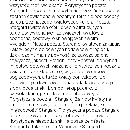
wszystkie możliwe okazje. Florystyczna poczta
Stargard to gwarancja, iż wybrane przez Ciebie kwiaty
zostaną dowiezione w podanym terminie pod podany
adres przez naszego kwiatowego kuriera. Poczta
Stargard kwiatowa oferuje wiele atrakcyjnych
bukietów, wykonanych ze świeżych kwiatów z
codziennej dostawy, olśniewających swoim
wyglądem. Nasza poczta Stargard kwiatowa zakupuje
kwiaty jedynie od pewnych hodowców z regionu,
dzięki czemu mamy pewność, że zawsze są one
najwyższej jakości. Proponujemy Państwu do wyboru
mnóstwo gotowych wiązanek florystycznych, koszy z
kwiatami, także kosze róż, wiązanek i wieńców
pogrzebowych, a także kwiaty doniczkowe. Do
zamówionych kwiatów można dodatkowo dołożyć
słodki podarunek - bombonierkę, pudełko z
czekoladkami, jak i także misia pluszowego.
Florystyczna poczta - Stargard. Zamów kwiaty na
stronie internetowej lub na telefon i przekaż je do
miejscowości Stargard. Florystyczna poczta Stargard
to lokalna kwiaciarnia całodobowa, która dowozi
florystyczne niespodzianki na obszarze miasta
Stargard a także okolic. W poczcie Stargard