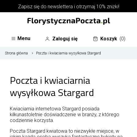
Zapisz się do
newslettera
i otrzymaj 10% zniżki!
Menu
Zaloguj się
Koszyk
(0)
Strona główna
Poczta i kwiaciarnia wysyłkowa Stargard
Poczta i kwiaciarnia
wysyłkowa Stargard
Kwiaciarnia internetowa Stargard posiada
kilkunastoletnie doświadczenie w branży, z którego
codziennie korzysta.
Poczta Stargard kwiatowa to niezwykłe miejsce, w
jakim każda osoba wyszuka fantastyczne bukiety na