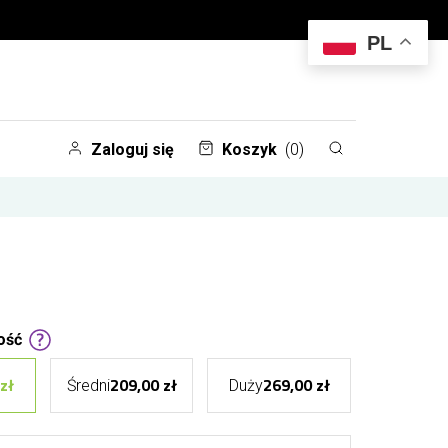
PL
Zaloguj się
Koszyk
(0)
ość
zł
209,00 zł
269,00 zł
Średni
Duży