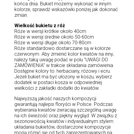
końca dnia. Bukiet możemy wykonać w innym
kolorze, sprawdź wskazówki poniżej jak dokonać
zmian.
Wielkość bukietu z róż
Róże w wersji krótkie około 40cm
Róże w wersji średnie około 50-60cm
Róże w wersji długie około 70-80cm
Róże standardowo dostarczane są w kolorze
czerwonym. Aby zmienić kolor kwiatów na inny,
należy taką uwagę podać w polu "UWAGI DO
ZAMÓWIENIA" w trakcie składania zamówienia.
Dostępne kolory to: herbaciany, różowy i ecru.
Jeżeli bukiet ma być ułożony w koszu, wybierz
dodatek w postaci kosza w odpowiedniej
wielkości z zakładki dodatki do kwiatów.
Najwyższą jakość naszych kompozycji
gwarantują najlepsi floryści w Polsce. Podczas
wybierania kwiatów zwracają szczególną uwagę
na ich świeżość oraz piękny wygląd. W związku z
sezonowością kwiatów i indywidualnym stylem
układania bukietów, dostarczone kompozycje
mogą różnić się od tych zaprezentowanych na