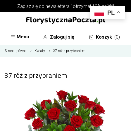
Zapisz się do
newslettera
i otrzymaj 10% zniżki!
PL
Menu
Zaloguj się
Koszyk
(0)
Strona główna
Kwiaty
37 róż z przybraniem
37 róż z przybraniem