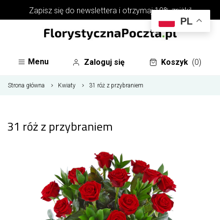
Zapisz się do
newslettera
i otrzymaj 10% zniżki!
PL
Menu
Zaloguj się
Koszyk
(0)
Strona główna
Kwiaty
31 róż z przybraniem
31 róż z przybraniem