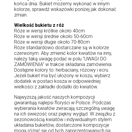
końca dnia. Bukiet możemy wykonać w innym
kolorze, sprawdź wskazówki poniżej jak dokonać
zmian.
Wielkość bukietu z róż
Róże w wersji krótkie około 40cm
Róże w wersji średnie około 50-60cm
Róże w wersji długie około 70-80cm
Róże standardowo dostarczane są w kolorze
czerwonym. Aby zmienić kolor kwiatów na inny,
należy taką uwagę podać w polu "UWAGI DO
ZAMÓWIENIA" w trakcie składania zamówienia.
Dostępne kolory to: herbaciany, różowy i ecru.
Jeżeli bukiet ma być ułożony w koszu, wybierz
dodatek w postaci kosza w odpowiedniej
wielkości z zakładki dodatki do kwiatów.
Najwyższą jakość naszych kompozycji
gwarantują najlepsi floryści w Polsce. Podczas
wybierania kwiatów zwracają szczególną uwagę
na ich świeżość oraz piękny wygląd. W związku z
sezonowością kwiatów i indywidualnym stylem
układania bukietów, dostarczone kompozycje
mogą różnić się od tych zaprezentowanych na