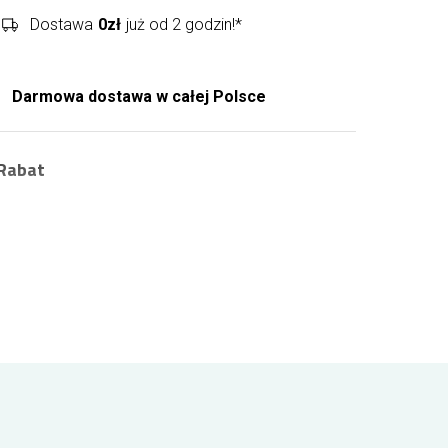
Dostawa
0zł
już od 2 godzin!*
Darmowa dostawa w całej Polsce
Rabat
Zarejestruj się i zyskaj zniżkę na zamówienia
nawet 10%
.
Jako zarejestrowany Klient uzyskujesz rabat
na każde kolejne zamówienie. Jak to działa?
Wystarczy, że zalogujesz się i złożysz
zamówienie. Za każde 100 zł wydane na
produkty w naszej kwiaciarni Twój rabat
zwiększa się o 1% aż do uzyskania
maksymalnych 10%! Zarejestruj się i kupuj już
zawsze taniej!