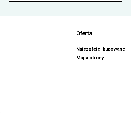
W takie dni jak
21.01 -Dzień Babci, 14.02 -
Walentynki, 08.03 - Dzień Kobiet
oraz
26.05
-Dzień Matki
realizacja zamówień odbywa się
między godzinami 08:00 a 22:00. W te dni nie
gwarantujemy węższych przedziałów
Oferta
czasowych.
Przedziały czasowe dostępne na stronie
Najczęściej kupowane
Kwiaciarni to
orientacyjna pora doręczenia
.
Mapa strony
a