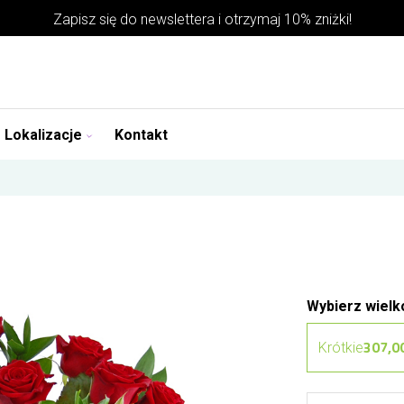
Zapisz się do
newslettera
i otrzymaj 10% zniżki!
Lokalizacje
Kontakt
Wybierz wielk
307,00
Krótkie