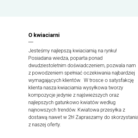
czerwonym. Aby zmienić kolor kwiatów na inny,
należy taką uwagę podać w polu "UWAGI DO
ZAMÓWIENIA" w trakcie składania zamówienia.
Dostępne kolory to: herbaciany, różowy i ecru.
Jeżeli bukiet ma być ułożony w koszu, wybierz
dodatek w postaci kosza w odpowiedniej
O kwiaciarni
wielkości z zakładki dodatki do kwiatów.
Najwyższą jakość naszych kompozycji gwarantują
Jesteśmy najlepszą kwiaciarnią na rynku!
najlepsi floryści w Polsce. Podczas wybierania
Posiadana wiedza, poparta ponad
kwiatów zwracają szczególną uwagę na ich
dwudziestoletnim doświadczeniem, pozwala nam
świeżość oraz piękny wygląd. W związku z
z powodzeniem spełniać oczekiwania najbardziej
sezonowością kwiatów i indywidualnym stylem
układania bukietów, dostarczone kompozycje
wymagających klientów. W trosce o satysfakcję
mogą różnić się od tych zaprezentowanych na
klienta nasza kwiaciarnia wysyłkowa tworzy
zdjęciu.
kompozycje jedynie z najświeższych oraz
najlepszych gatunkowo kwiatów według
najnowszych trendów. Kwiatowa przesyłka z
dostawą nawet w 2h! Zapraszamy do skorzystani
z naszej oferty.