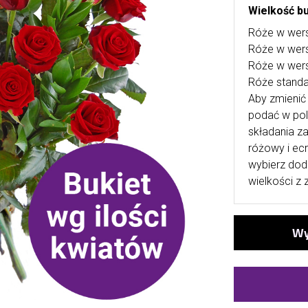
Wielkość bu
Róże w wers
Róże w wers
Róże w wers
Róże stand
Aby zmienić 
podać w po
składania za
różowy i ecr
wybierz dod
wielkości z 