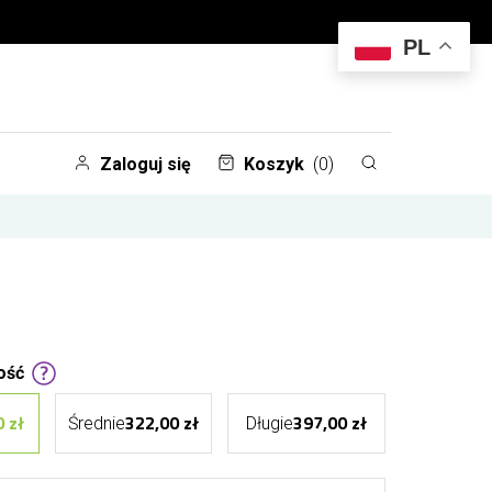
PL
Zaloguj się
Koszyk
(0)
ość
 zł
322,00 zł
397,00 zł
Średnie
Długie