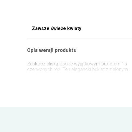
Zawsze świeże kwiaty
Opis wersji produktu
Zaskocz bliską osobę wyjątkowym bukietem 15
czerwonych róż. Ten elegancki bukiet z zielonym
przybraniem z całą pewnością wprawi w zachwyt
bliskiego pozostawiając uśmiech na twarzy do
końca dnia. Bukiet możemy wykonać w innym
kolorze, sprawdź wskazówki poniżej jak dokonać
zmian.
Wielkość bukietu z róż
Róże w wersji krótkie około 40cm
Róże w wersji średnie około 50-60cm
Róże w wersji długie około 70-80cm
Róże standardowo dostarczane są w kolorze